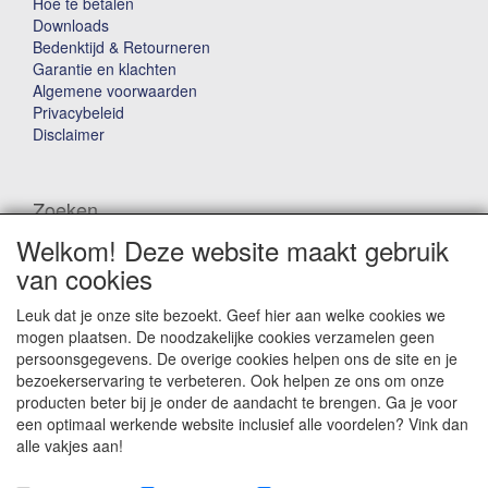
Hoe te betalen
Downloads
Bedenktijd & Retourneren
Garantie en klachten
Algemene voorwaarden
Privacybeleid
Disclaimer
Zoeken
Welkom! Deze website maakt gebruik
Waar ben je naar op zoek?
van cookies
Leuk dat je onze site bezoekt. Geef hier aan welke cookies we
mogen plaatsen. De noodzakelijke cookies verzamelen geen
persoonsgegevens. De overige cookies helpen ons de site en je
bezoekerservaring te verbeteren. Ook helpen ze ons om onze
producten beter bij je onder de aandacht te brengen. Ga je voor
Winkelwagen
een optimaal werkende website inclusief alle voordelen? Vink dan
alle vakjes aan!
Uw winkelwagen is leeg