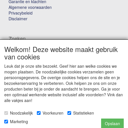
Garantie en klachten
Algemene voorwaarden
Privacybeleid
Disclaimer
Zoeken
Welkom! Deze website maakt gebruik
Waar ben je naar op zoek?
van cookies
Leuk dat je onze site bezoekt. Geef hier aan welke cookies we
mogen plaatsen. De noodzakelijke cookies verzamelen geen
persoonsgegevens. De overige cookies helpen ons de site en je
bezoekerservaring te verbeteren. Ook helpen ze ons om onze
producten beter bij je onder de aandacht te brengen. Ga je voor
Winkelwagen
een optimaal werkende website inclusief alle voordelen? Vink dan
alle vakjes aan!
Uw winkelwagen is leeg
Noodzakelijk
Voorkeuren
Statistieken
Marketing
Opslaan