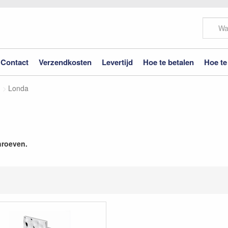
Contact
Verzendkosten
Levertijd
Hoe te betalen
Hoe te
Londa
hroeven.