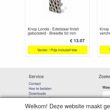
Knop Londa - Edelstaal finish
Knop 
geborsteld - Breedte 50 mm
verch
€ 13.07
Verder / Prijs inclusief btw
Service
Zoek
Contact
Waar
Hoe te betalen
Downloads
Bedenktijd & Retourneren
Garantie en klachten
Welkom! Deze website maakt geb
Algemene voorwaarden