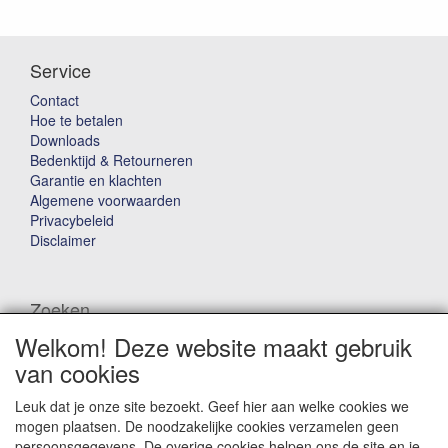
Service
Contact
Hoe te betalen
Downloads
Bedenktijd & Retourneren
Garantie en klachten
Algemene voorwaarden
Privacybeleid
Disclaimer
Zoeken
Welkom! Deze website maakt gebruik
Waar ben je naar op zoek?
van cookies
Leuk dat je onze site bezoekt. Geef hier aan welke cookies we
mogen plaatsen. De noodzakelijke cookies verzamelen geen
persoonsgegevens. De overige cookies helpen ons de site en je