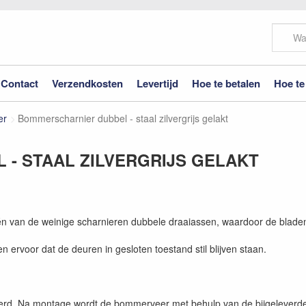
Contact
Verzendkosten
Levertijd
Hoe te betalen
Hoe te
er
Bommerscharnier dubbel - staal zilvergrijs gelakt
- STAAL ZILVERGRIJS GELAKT
van de weinige scharnieren dubbele draaiassen, waardoor de bladen
ervoor dat de deuren in gesloten toestand stil blijven staan.
d. Na montage wordt de bommerveer met behulp van de bijgeleverde 