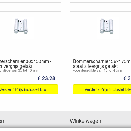
rscharnier 36x150mm -
Bommerscharnier 39x175m
zilvergrijs gelakt
staal zilvergrijs gelakt
urdikte van 35 tot 40mm
voor deurdikte van 40 tot 45mm
€ 23.28
€ 3
Verder / Prijs inclusief btw
Verder / Prijs inclusief bt
en
Winkelwagen