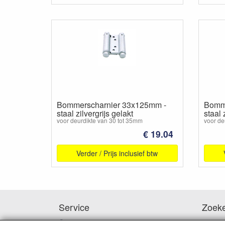
Bommerscharnier 33x125mm -
Bomme
staal zilvergrijs gelakt
staal 
voor deurdikte van 30 tot 35mm
voor de
€ 19.04
Verder / Prijs inclusief btw
Service
Zoek
Contact