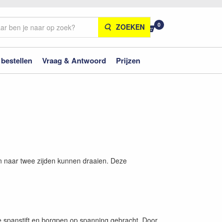
0
ZOEKEN
 bestellen
Vraag & Antwoord
Prijzen
 naar twee zijden kunnen draaien. Deze
spanstift en borgpen op spanning gebracht. Door