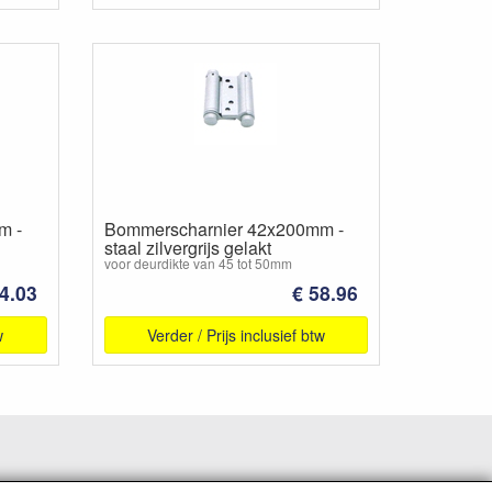
m -
Bommerscharnier 42x200mm -
staal zilvergrijs gelakt
voor deurdikte van 45 tot 50mm
4.03
€ 58.96
w
Verder / Prijs inclusief btw