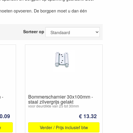
l moeten opvoeren. De borgpen moet u dan één
Sorteer op
 -
Bommerscharnier 30x100mm -
staal zilvergrijs gelakt
voor deurdikte van 25 tot 30mm
0.09
€ 13.32
w
Verder / Prijs inclusief btw