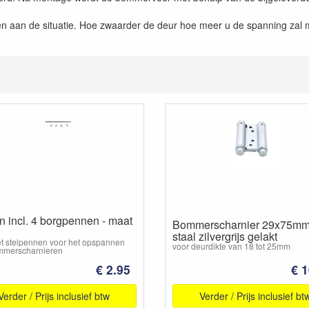
sen aan de situatie. Hoe zwaarder de deur hoe meer u de spanning za
in incl. 4 borgpennen - maat
Bommerscharnier 29x75mm
staal zilvergrijs gelakt
et stelpennen voor het opspannen
voor deurdikte van 18 tot 25mm
mmerscharnieren
€ 2.95
€ 1
Verder / Prijs inclusief btw
Verder / Prijs inclusief bt