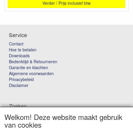
Verder / Prijs inclusief btw
Service
Contact
Hoe te betalen
Downloads
Bedenktijd & Retourneren
Garantie en klachten
Algemene voorwaarden
Privacybeleid
Disclaimer
Zoeken
Welkom! Deze website maakt gebruik
Waar ben je naar op zoek?
van cookies