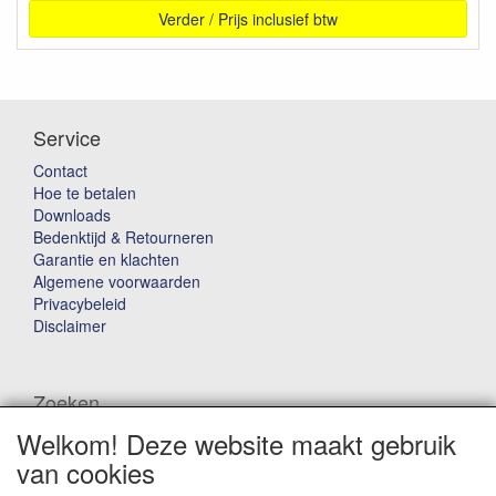
Verder / Prijs inclusief btw
Service
Contact
Hoe te betalen
Downloads
Bedenktijd & Retourneren
Garantie en klachten
Algemene voorwaarden
Privacybeleid
Disclaimer
Zoeken
Welkom! Deze website maakt gebruik
Waar ben je naar op zoek?
van cookies