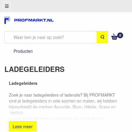
0
Zoeken
Producten
LADEGELEIDERS
Ladegeleiders
Zoek je naar ladegeleiders of laderails? Bij PROFMARKT
vind je ladegeleiders in vele soorten en maten, wij hebben
bijvoorbeeld de merken Accuride, Blum, Häfele, Grass en
Hettich.
Leverbaar in standaard uitvoering als ook softclose
ladegeleiders of push-to-open ladegeleiders. Zoek je
Lees meer
kunststof laderails of laderails voor zware toepassingen, je