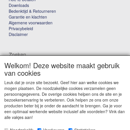
Downloads
Bedenktijd & Retourneren
Garantie en klachten
Algemene voorwaarden
Privacybeleid
Disclaimer
Zoeken
Welkom! Deze website maakt gebruik
Waar ben je naar op zoek?
van cookies
Leuk dat je onze site bezoekt. Geef hier aan welke cookies we
mogen plaatsen. De noodzakelijke cookies verzamelen geen
persoonsgegevens. De overige cookies helpen ons de site en je
bezoekerservaring te verbeteren. Ook helpen ze ons om onze
producten beter bij je onder de aandacht te brengen. Ga je voor
Winkelwagen
een optimaal werkende website inclusief alle voordelen? Vink dan
alle vakjes aan!
Uw winkelwagen is leeg