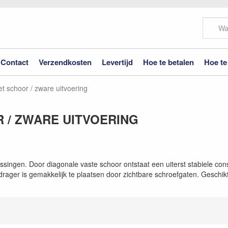
Contact
Verzendkosten
Levertijd
Hoe te betalen
Hoe te
t schoor / zware uitvoering
 / ZWARE UITVOERING
ssingen. Door diagonale vaste schoor ontstaat een uiterst stabiele cons
ze drager is gemakkelijk te plaatsen door zichtbare schroefgaten. Gesc