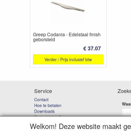
Greep Codania - Edelstaal finish
geborsteld
€ 37.07
Verder / Prijs inclusief btw
Service
Zoek
Contact
Waar
Hoe te betalen
Downloads
Bedenktijd & Retourneren
Garantie en klachten
Welkom! Deze website maakt geb
Algemene voorwaarden