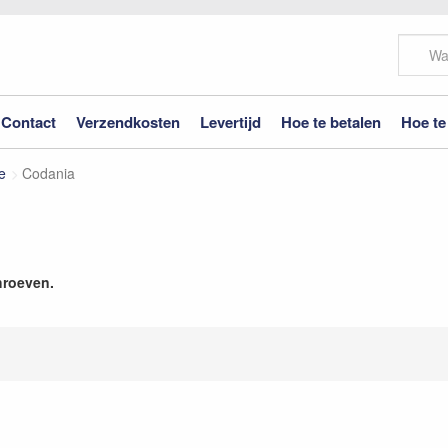
Contact
Verzendkosten
Levertijd
Hoe te betalen
Hoe te
e
Codania
hroeven.