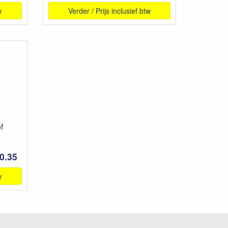
w
Verder / Prijs inclusief btw
f
 0.35
w