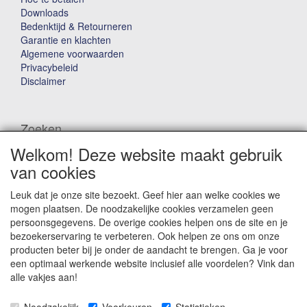
Downloads
Bedenktijd & Retourneren
Garantie en klachten
Algemene voorwaarden
Privacybeleid
Disclaimer
Zoeken
Welkom! Deze website maakt gebruik
Waar ben je naar op zoek?
van cookies
Leuk dat je onze site bezoekt. Geef hier aan welke cookies we
mogen plaatsen. De noodzakelijke cookies verzamelen geen
persoonsgegevens. De overige cookies helpen ons de site en je
bezoekerservaring te verbeteren. Ook helpen ze ons om onze
producten beter bij je onder de aandacht te brengen. Ga je voor
Winkelwagen
een optimaal werkende website inclusief alle voordelen? Vink dan
alle vakjes aan!
Uw winkelwagen is leeg