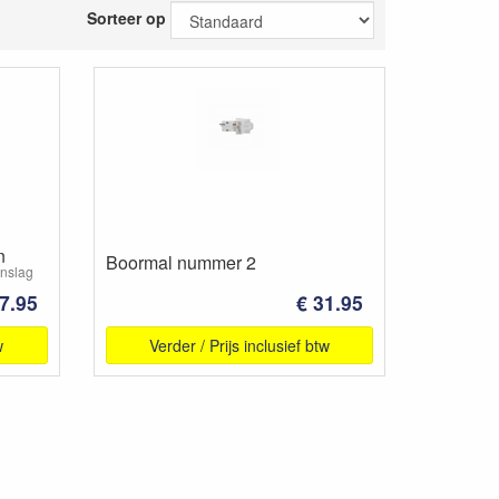
Sorteer op
n
Boormal nummer 2
anslag
7.95
€ 31.95
w
Verder / Prijs inclusief btw