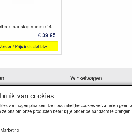
elbare aanslag nummer 4
€ 39.95
Verder / Prijs inclusief btw
en
Winkelwagen
 ben je naar op zoek?
ruik van cookies
Uw winkelwagen is leeg
cookies we mogen plaatsen. De noodzakelijke cookies verzamelen geen
n ze ons om onze producten beter bij je onder de aandacht te brengen.
Marketing