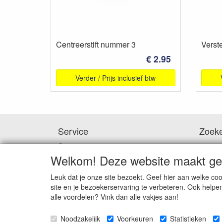
Centreerstift nummer 3
Verst
€ 2.95
Verder / Prijs inclusief btw
Service
Zoek
Contact
Waar
Hoe te betalen
Welkom! Deze website maakt geb
Downloads
Bedenktijd & Retourneren
Leuk dat je onze site bezoekt. Geef hier aan welke 
Garantie en klachten
site en je bezoekerservaring te verbeteren. Ook helpe
Algemene voorwaarden
alle voordelen? Vink dan alle vakjes aan!
Privacybeleid
Disclaimer
Noodzakelijk
Voorkeuren
Statistieken