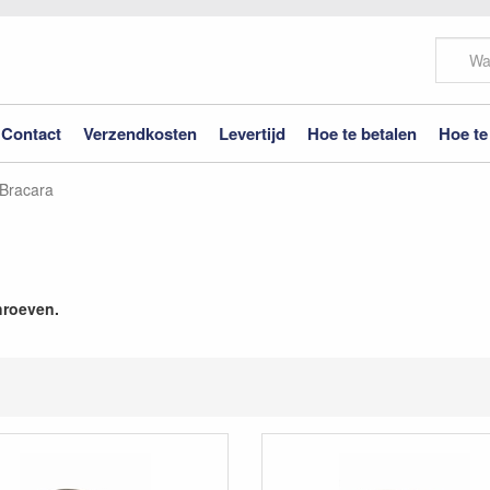
Contact
Verzendkosten
Levertijd
Hoe te betalen
Hoe te
Bracara
hroeven.