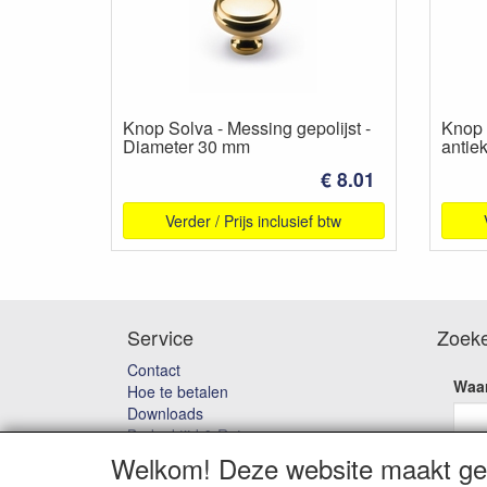
Knop Solva - Messing gepolijst -
Knop 
Diameter 30 mm
antie
€ 8.01
Verder / Prijs inclusief btw
Service
Zoek
Contact
Waar
Hoe te betalen
Downloads
Bedenktijd & Retourneren
Garantie en klachten
Welkom! Deze website maakt geb
Algemene voorwaarden