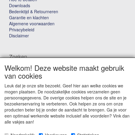
Downloads
Bedenktijd & Retourneren
Garantie en klachten
Algemene voorwaarden
Privacybeleid
Disclaimer
Zoeken
Welkom! Deze website maakt gebruik
Waar ben je naar op zoek?
van cookies
Leuk dat je onze site bezoekt. Geef hier aan welke cookies we
mogen plaatsen. De noodzakelijke cookies verzamelen geen
persoonsgegevens. De overige cookies helpen ons de site en je
bezoekerservaring te verbeteren. Ook helpen ze ons om onze
producten beter bij je onder de aandacht te brengen. Ga je voor
Winkelwagen
een optimaal werkende website inclusief alle voordelen? Vink dan
alle vakjes aan!
Uw winkelwagen is leeg