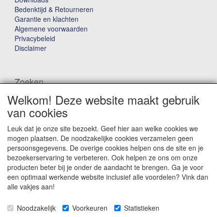
Bedenktijd & Retourneren
Garantie en klachten
Algemene voorwaarden
Privacybeleid
Disclaimer
Zoeken
Welkom! Deze website maakt gebruik
Waar ben je naar op zoek?
van cookies
Leuk dat je onze site bezoekt. Geef hier aan welke cookies we
mogen plaatsen. De noodzakelijke cookies verzamelen geen
persoonsgegevens. De overige cookies helpen ons de site en je
bezoekerservaring te verbeteren. Ook helpen ze ons om onze
producten beter bij je onder de aandacht te brengen. Ga je voor
Winkelwagen
een optimaal werkende website inclusief alle voordelen? Vink dan
alle vakjes aan!
Uw winkelwagen is leeg
Noodzakelijk
Voorkeuren
Statistieken