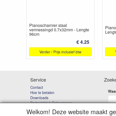
Pianoscharnier staal
Piano
vermessingd 0.7x32mm - Lengte
Lengt
96cm
€ 4.25
Verder / Prijs inclusief btw
Service
Zoek
Contact
Waar
Hoe te betalen
Downloads
Bedenktijd & Retourneren
Garantie en klachten
Welkom! Deze website maakt geb
Algemene voorwaarden