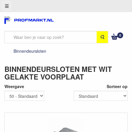
0
Zoeken
Binnendeursloten
BINNENDEURSLOTEN MET WIT
GELAKTE VOORPLAAT
Weergave
Sorteer op