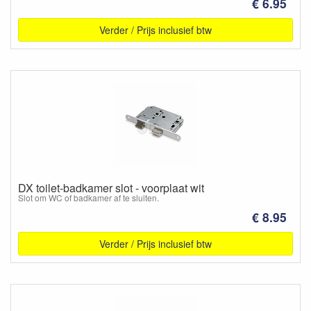
€ 6.95
Verder / Prijs inclusief btw
DX toilet-badkamer slot - voorplaat wit
Slot om WC of badkamer af te sluiten.
€ 8.95
Verder / Prijs inclusief btw