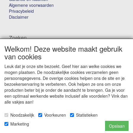
Algemene voorwaarden
Privacybeleid
Disclaimer
Zoeken
Welkom! Deze website maakt gebruik
Waar ben je naar op zoek?
van cookies
Leuk dat je onze site bezoekt. Geef hier aan welke cookies we
mogen plaatsen. De noodzakelijke cookies verzamelen geen
persoonsgegevens. De overige cookies helpen ons de site en je
bezoekerservaring te verbeteren. Ook helpen ze ons om onze
producten beter bij je onder de aandacht te brengen. Ga je voor
Winkelwagen
een optimaal werkende website inclusief alle voordelen? Vink dan
alle vakjes aan!
Uw winkelwagen is leeg
Noodzakelijk
Voorkeuren
Statistieken
Marketing
Opslaan