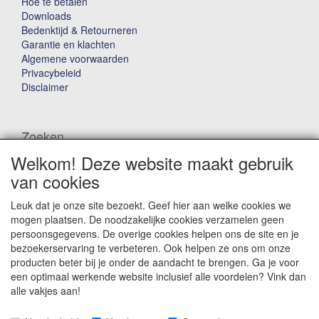
Hoe te betalen
Downloads
Bedenktijd & Retourneren
Garantie en klachten
Algemene voorwaarden
Privacybeleid
Disclaimer
Zoeken
Welkom! Deze website maakt gebruik
Waar ben je naar op zoek?
van cookies
Leuk dat je onze site bezoekt. Geef hier aan welke cookies we
mogen plaatsen. De noodzakelijke cookies verzamelen geen
persoonsgegevens. De overige cookies helpen ons de site en je
bezoekerservaring te verbeteren. Ook helpen ze ons om onze
producten beter bij je onder de aandacht te brengen. Ga je voor
Winkelwagen
een optimaal werkende website inclusief alle voordelen? Vink dan
alle vakjes aan!
Uw winkelwagen is leeg