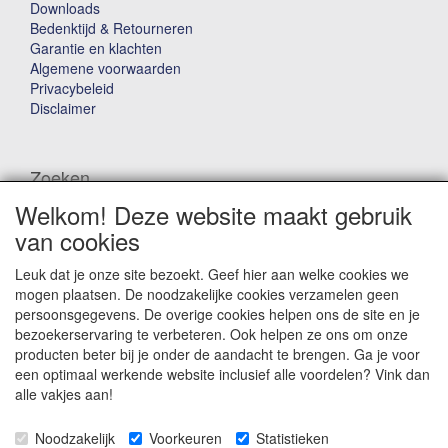
Downloads
Bedenktijd & Retourneren
Garantie en klachten
Algemene voorwaarden
Privacybeleid
Disclaimer
Zoeken
Welkom! Deze website maakt gebruik
Waar ben je naar op zoek?
van cookies
Leuk dat je onze site bezoekt. Geef hier aan welke cookies we
mogen plaatsen. De noodzakelijke cookies verzamelen geen
persoonsgegevens. De overige cookies helpen ons de site en je
bezoekerservaring te verbeteren. Ook helpen ze ons om onze
producten beter bij je onder de aandacht te brengen. Ga je voor
Winkelwagen
een optimaal werkende website inclusief alle voordelen? Vink dan
alle vakjes aan!
Uw winkelwagen is leeg
Noodzakelijk
Voorkeuren
Statistieken