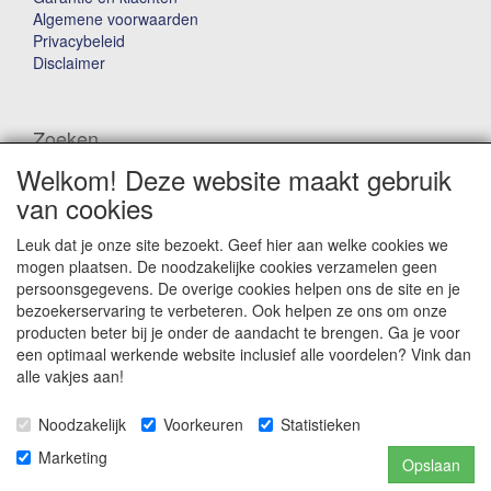
Algemene voorwaarden
Privacybeleid
Disclaimer
Zoeken
Welkom! Deze website maakt gebruik
Waar ben je naar op zoek?
van cookies
Leuk dat je onze site bezoekt. Geef hier aan welke cookies we
mogen plaatsen. De noodzakelijke cookies verzamelen geen
persoonsgegevens. De overige cookies helpen ons de site en je
bezoekerservaring te verbeteren. Ook helpen ze ons om onze
producten beter bij je onder de aandacht te brengen. Ga je voor
Winkelwagen
een optimaal werkende website inclusief alle voordelen? Vink dan
alle vakjes aan!
Uw winkelwagen is leeg
Noodzakelijk
Voorkeuren
Statistieken
Marketing
Opslaan