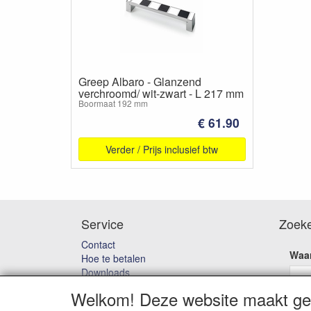
Greep Albaro - Glanzend
verchroomd/ wit-zwart - L 217 mm
Boormaat 192 mm
€ 61.90
Verder / Prijs inclusief btw
Service
Zoek
Contact
Waar
Hoe te betalen
Downloads
Bedenktijd & Retourneren
Welkom! Deze website maakt geb
Garantie en klachten