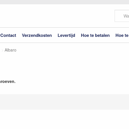
Contact
Verzendkosten
Levertijd
Hoe te betalen
Hoe te
Albaro
hroeven.