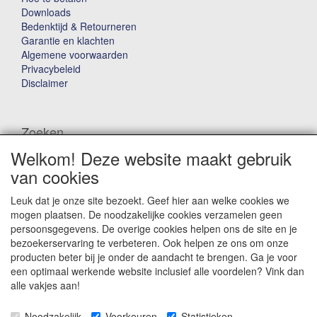
Downloads
Bedenktijd & Retourneren
Garantie en klachten
Algemene voorwaarden
Privacybeleid
Disclaimer
Zoeken
Welkom! Deze website maakt gebruik
Waar ben je naar op zoek?
van cookies
Leuk dat je onze site bezoekt. Geef hier aan welke cookies we
mogen plaatsen. De noodzakelijke cookies verzamelen geen
persoonsgegevens. De overige cookies helpen ons de site en je
bezoekerservaring te verbeteren. Ook helpen ze ons om onze
producten beter bij je onder de aandacht te brengen. Ga je voor
Winkelwagen
een optimaal werkende website inclusief alle voordelen? Vink dan
alle vakjes aan!
Uw winkelwagen is leeg
Noodzakelijk
Voorkeuren
Statistieken