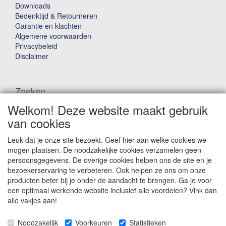
Downloads
Bedenktijd & Retourneren
Garantie en klachten
Algemene voorwaarden
Privacybeleid
Disclaimer
Zoeken
Welkom! Deze website maakt gebruik
Waar ben je naar op zoek?
van cookies
Leuk dat je onze site bezoekt. Geef hier aan welke cookies we
mogen plaatsen. De noodzakelijke cookies verzamelen geen
persoonsgegevens. De overige cookies helpen ons de site en je
bezoekerservaring te verbeteren. Ook helpen ze ons om onze
producten beter bij je onder de aandacht te brengen. Ga je voor
Winkelwagen
een optimaal werkende website inclusief alle voordelen? Vink dan
alle vakjes aan!
Uw winkelwagen is leeg
Noodzakelijk
Voorkeuren
Statistieken