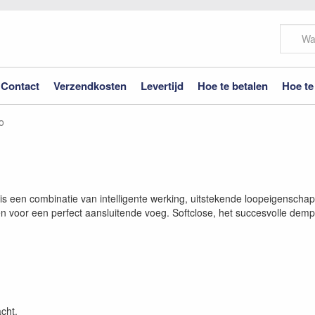
Contact
Verzendkosten
Levertijd
Hoe te betalen
Hoe te
o
is een combinatie van intelligente werking, uitstekende loopeigenscha
n voor een perfect aansluitende voeg. Softclose, het succesvolle dem
cht.