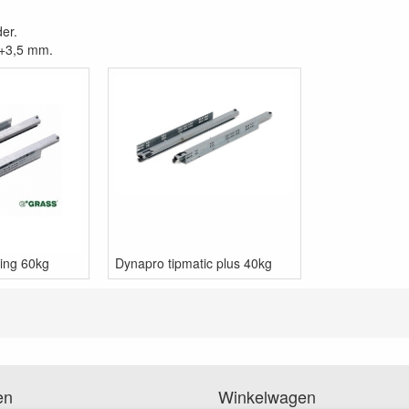
er.
 +3,5 mm.
sing 60kg
Dynapro tipmatic plus 40kg
en
Winkelwagen