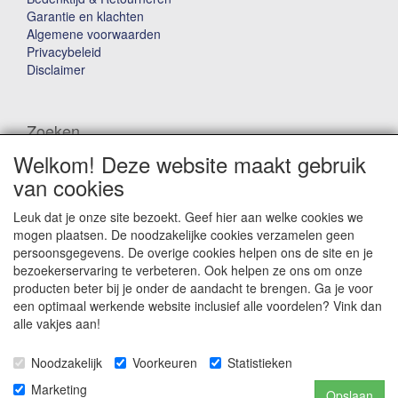
Garantie en klachten
Algemene voorwaarden
Privacybeleid
Disclaimer
Zoeken
Welkom! Deze website maakt gebruik
Waar ben je naar op zoek?
van cookies
Leuk dat je onze site bezoekt. Geef hier aan welke cookies we
mogen plaatsen. De noodzakelijke cookies verzamelen geen
persoonsgegevens. De overige cookies helpen ons de site en je
bezoekerservaring te verbeteren. Ook helpen ze ons om onze
producten beter bij je onder de aandacht te brengen. Ga je voor
Winkelwagen
een optimaal werkende website inclusief alle voordelen? Vink dan
alle vakjes aan!
Uw winkelwagen is leeg
Noodzakelijk
Voorkeuren
Statistieken
Marketing
Opslaan