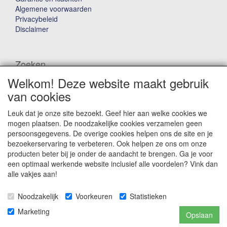
Algemene voorwaarden
Privacybeleid
Disclaimer
Zoeken
Welkom! Deze website maakt gebruik
Waar ben je naar op zoek?
van cookies
Leuk dat je onze site bezoekt. Geef hier aan welke cookies we
mogen plaatsen. De noodzakelijke cookies verzamelen geen
persoonsgegevens. De overige cookies helpen ons de site en je
bezoekerservaring te verbeteren. Ook helpen ze ons om onze
producten beter bij je onder de aandacht te brengen. Ga je voor
Winkelwagen
een optimaal werkende website inclusief alle voordelen? Vink dan
alle vakjes aan!
Uw winkelwagen is leeg
Noodzakelijk
Voorkeuren
Statistieken
Marketing
Opslaan