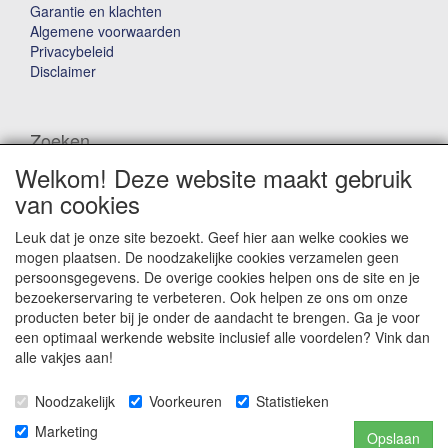
Garantie en klachten
Algemene voorwaarden
Privacybeleid
Disclaimer
Zoeken
Welkom! Deze website maakt gebruik
Waar ben je naar op zoek?
van cookies
Leuk dat je onze site bezoekt. Geef hier aan welke cookies we
mogen plaatsen. De noodzakelijke cookies verzamelen geen
persoonsgegevens. De overige cookies helpen ons de site en je
bezoekerservaring te verbeteren. Ook helpen ze ons om onze
producten beter bij je onder de aandacht te brengen. Ga je voor
Winkelwagen
een optimaal werkende website inclusief alle voordelen? Vink dan
alle vakjes aan!
Uw winkelwagen is leeg
Noodzakelijk
Voorkeuren
Statistieken
Marketing
Opslaan