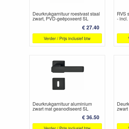
Deurkrukgarnituur roestvast staal
RVS s
zwart, PVD-geëpoxeerd SL
- incl
€ 27.40
Verder / Prijs inclusief btw
Deurkrukgarnituur aluminium
Deurk
zwart mat geanodiseerd SL
zwart
€ 36.50
Verder / Prijs inclusief btw