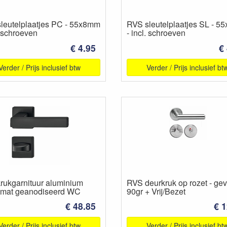
leutelplaatjes PC - 55x8mm
RVS sleutelplaatjes SL - 
. schroeven
- incl. schroeven
€ 4.95
€
Verder / Prijs inclusief btw
Verder / Prijs inclusief bt
rukgarnituur aluminium
RVS deurkruk op rozet - gev
 mat geanodiseerd WC
90gr + Vrij/Bezet
€ 48.85
€ 1
Verder / Prijs inclusief btw
Verder / Prijs inclusief bt