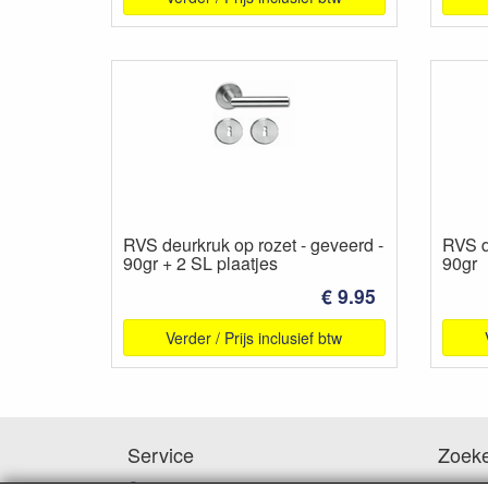
RVS deurkruk op rozet - geveerd -
RVS d
90gr + 2 SL plaatjes
90gr
€ 9.95
Verder / Prijs inclusief btw
Service
Zoek
Contact