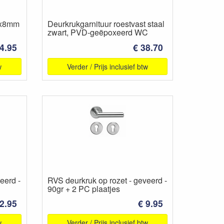
55x8mm
Deurkrukgarnituur roestvast staal
zwart, PVD-geëpoxeerd WC
 4.95
€ 38.70
w
Verder / Prijs inclusief btw
eerd -
RVS deurkruk op rozet - geveerd -
90gr + 2 PC plaatjes
2.95
€ 9.95
w
Verder / Prijs inclusief btw