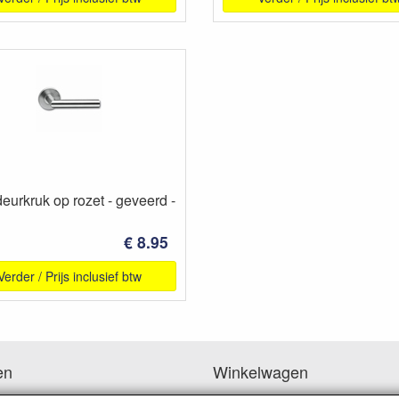
eurkruk op rozet - geveerd -
€ 8.95
Verder / Prijs inclusief btw
en
Winkelwagen