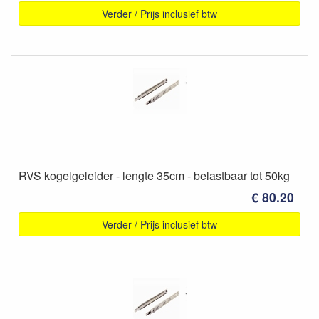
Verder / Prijs inclusief btw
RVS kogelgeleider - lengte 35cm - belastbaar tot 50kg
€ 80.20
Verder / Prijs inclusief btw