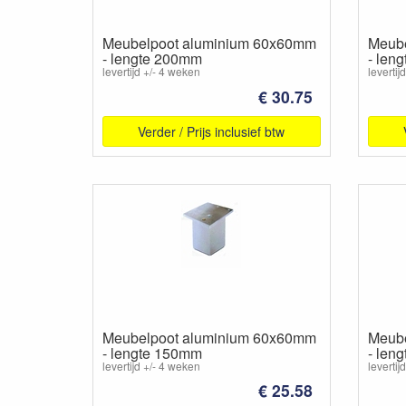
Meubelpoot aluminium 60x60mm
Meube
- lengte 200mm
- len
levertijd +/- 4 weken
levertij
€ 30.75
Verder / Prijs inclusief btw
Meubelpoot aluminium 60x60mm
Meube
- lengte 150mm
- len
levertijd +/- 4 weken
levertij
€ 25.58