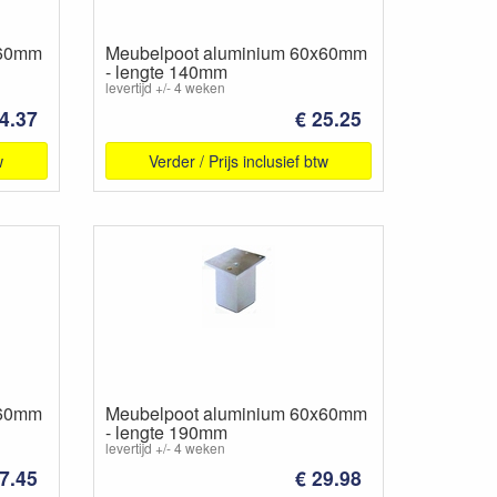
x60mm
Meubelpoot aluminium 60x60mm
- lengte 140mm
levertijd +/- 4 weken
4.37
€ 25.25
w
Verder / Prijs inclusief btw
x60mm
Meubelpoot aluminium 60x60mm
- lengte 190mm
levertijd +/- 4 weken
7.45
€ 29.98