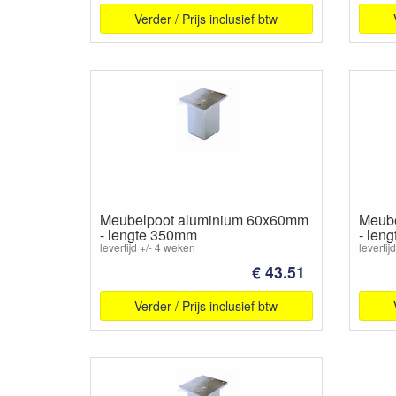
Verder / Prijs inclusief btw
Meubelpoot aluminium 60x60mm
Meube
- lengte 350mm
- len
levertijd +/- 4 weken
levertij
€ 43.51
Verder / Prijs inclusief btw