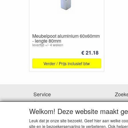
Meubelpoot aluminium 60x60mm
- lengte 80mm
levertijd +/- 4 weken
€ 21.18
Verder / Prijs inclusief btw
Service
Zoek
Contact
Waar
Hoe te betalen
Welkom! Deze website maakt geb
Downloads
Bedenktijd & Retourneren
Leuk dat je onze site bezoekt. Geef hier aan welke 
Garantie en klachten
site en je bezoekerservaring te verbeteren. Ook helpe