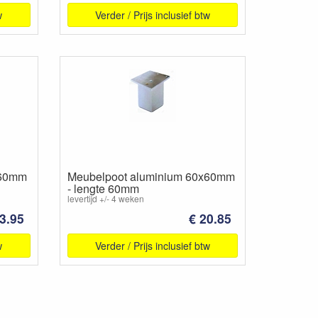
w
Verder / Prijs inclusief btw
x60mm
Meubelpoot aluminium 60x60mm
- lengte 60mm
levertijd +/- 4 weken
3.95
€ 20.85
w
Verder / Prijs inclusief btw