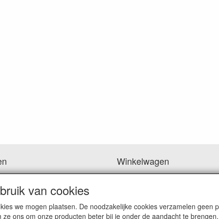
en
Winkelwagen
 ben je naar op zoek?
ruik van cookies
Uw winkelwagen is leeg
cookies we mogen plaatsen. De noodzakelijke cookies verzamelen geen
n ze ons om onze producten beter bij je onder de aandacht te brengen.