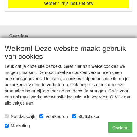
Verder / Prijs inclusief btw
Service
Contact
Welkom! Deze website maakt gebruik
Hoe te betalen
van cookies
Downloads
Bedenktijd & Retourneren
Leuk dat je onze site bezoekt. Geef hier aan welke cookies we
Garantie en klachten
mogen plaatsen. De noodzakelijke cookies verzamelen geen
Algemene voorwaarden
persoonsgegevens. De overige cookies helpen ons de site en je
Privacybeleid
bezoekerservaring te verbeteren. Ook helpen ze ons om onze
Disclaimer
producten beter bij je onder de aandacht te brengen. Ga je voor
een optimaal werkende website inclusief alle voordelen? Vink dan
alle vakjes aan!
Zoeken
Noodzakelijk
Voorkeuren
Statistieken
Waar ben je naar op zoek?
Marketing
Opslaan