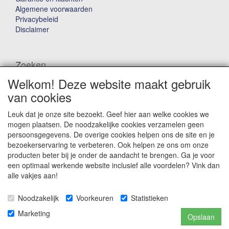
Algemene voorwaarden
Privacybeleid
Disclaimer
Zoeken
Welkom! Deze website maakt gebruik
Waar ben je naar op zoek?
van cookies
Leuk dat je onze site bezoekt. Geef hier aan welke cookies we
mogen plaatsen. De noodzakelijke cookies verzamelen geen
persoonsgegevens. De overige cookies helpen ons de site en je
bezoekerservaring te verbeteren. Ook helpen ze ons om onze
producten beter bij je onder de aandacht te brengen. Ga je voor
Winkelwagen
een optimaal werkende website inclusief alle voordelen? Vink dan
alle vakjes aan!
Uw winkelwagen is leeg
Noodzakelijk
Voorkeuren
Statistieken
Marketing
Opslaan