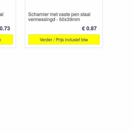
al
Scharnier met vaste pen staal
vermessingd - 50x39mm
 0.73
€ 0.87
w
Verder / Prijs inclusief btw