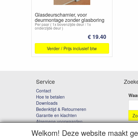
Glasdeurscharnier, voor
deurmontage zonder glasboring
Per paar ( 1x bovenzijde deur / 1x
onderzijde deur )
€ 19.40
Verder / Prijs inclusief btw
Service
Zoek
Contact
Waar
Hoe te betalen
Downloads
Bedenktijd & Retourneren
Garantie en klachten
Algemene voorwaarden
Privacybeleid
Welkom! Deze website maakt geb
Disclaimer