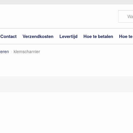
Contact
Verzendkosten
Levertijd
Hoe te betalen
Hoe te
ieren
klemscharnier