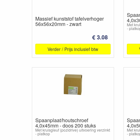
Spaan
Massief kunststof tafelverhoger
4,0x3
56x56x20mm - zwart
Met krui
- platko
€ 3.08
Verder / Prijs inclusief btw
Spaanplaat/houtschroef
Spaan
4,0x45mm - doos 200 stuks
4,0x5
Met kruisgleuf (pozidrive) uitvoering verzinkt
Met krui
- platkop
- platko