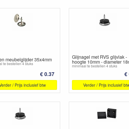
Glijnagel met RVS glijvlak -
en meubelglijder 35x4mm
hoogte 10mm - diameter 1
l te bestellen 4 stuks
minimaal te bestellen 4 stuks
€ 0.37
€
Verder / Prijs inclusief btw
Verder / Prijs inclusief bt