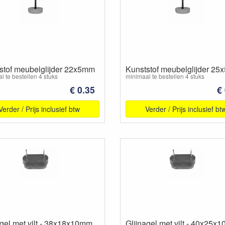
stof meubelglijder 22x5mm
Kunststof meubelglijder 2
l te bestellen 4 stuks
minimaal te bestellen 4 stuks
€ 0.35
€
Verder / Prijs inclusief btw
Verder / Prijs inclusief bt
agel met vilt - 38x18x10mm
Glijnagel met vilt - 40x25x