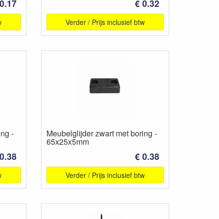
 0.17
€ 0.32
w
Verder / Prijs inclusief btw
ng -
Meubelglijder zwart met boring -
65x25x5mm
 0.38
€ 0.38
w
Verder / Prijs inclusief btw