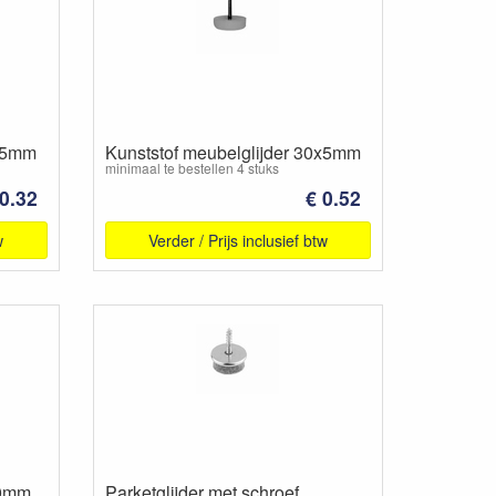
5x5mm
Kunststof meubelglijder 30x5mm
minimaal te bestellen 4 stuks
 0.32
€ 0.52
w
Verder / Prijs inclusief btw
10mm
Parketglijder met schroef