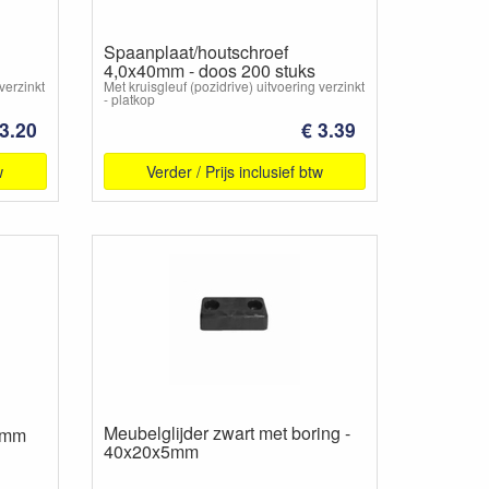
Spaanplaat/houtschroef
4,0x40mm - doos 200 stuks
verzinkt
Met kruisgleuf (pozidrive) uitvoering verzinkt
- platkop
 3.20
€ 3.39
w
Verder / Prijs inclusief btw
Meubelglijder zwart met boring -
x4mm
40x20x5mm