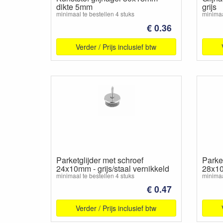
dikte 5mm
grijs
minimaal te bestellen 4 stuks
minimaa
€ 0.36
Verder / Prijs inclusief btw
Parketglijder met schroef
Parket
24x10mm - grijs/staal vernikkeld
28x10
minimaal te bestellen 4 stuks
minimaa
€ 0.47
Verder / Prijs inclusief btw