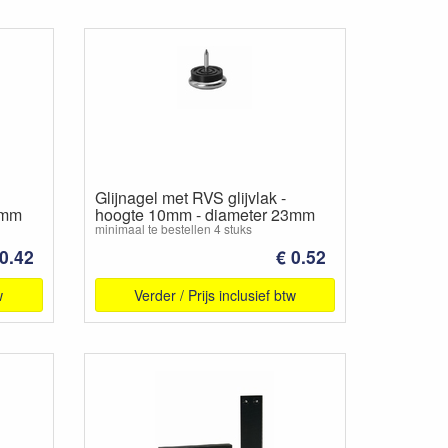
Glijnagel met RVS glijvlak -
8mm
hoogte 10mm - diameter 23mm
minimaal te bestellen 4 stuks
 0.42
€ 0.52
w
Verder / Prijs inclusief btw