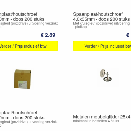
plaat/houtschroef
Spaanplaat/houtschroef
0mm - doos 200 stuks
4,0x35mm - doos 200 stuks
sgleuf (pozidrive) uitvoering verzinkt
Met kruisgleuf (pozidrive) uitvoering 
p
- platkop
€ 2.89
€
Verder / Prijs inclusief btw
Verder / Prijs inclusief bt
plaat/houtschroef
Metalen meubelglijder 25
0mm - doos 200 stuks
minimaal te bestellen 4 stuks
sgleuf (pozidrive) uitvoering verzinkt
p