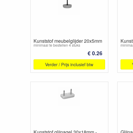
Kunststof meubelglijder 20x5mm
Kunst
minimaal te bestellen 4 stuks
minimaa
€ 0.26
Verder / Prijs inclusief btw
Kunststof glijnagel 30x18mm -
Glijn