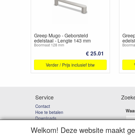
Greep Mugo - Geborsteld
Greep
edelstaal - Lengte 143 mm
edels
Boormaat 128 mm
Boorma
€ 25.01
Verder / Prijs inclusief btw
Service
Zoek
Contact
Waar
Hoe te betalen
Downloads
Bedenktijd & Retourneren
Welkom! Deze website maakt geb
Garantie en klachten