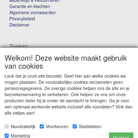
Garantie en klachten
Algemene voorwaarden
Privacybeleid
Disclaimer
Zoeken
Welkom! Deze website maakt gebruik
Waar ben je naar op zoek?
van cookies
Leuk dat je onze site bezoekt. Geef hier aan welke cookies we
mogen plaatsen. De noodzakelijke cookies verzamelen geen
persoonsgegevens. De overige cookies helpen ons de site en je
bezoekerservaring te verbeteren. Ook helpen ze ons om onze
producten beter bij je onder de aandacht te brengen. Ga je voor
Winkelwagen
een optimaal werkende website inclusief alle voordelen? Vink dan
alle vakjes aan!
Uw winkelwagen is leeg
Noodzakelijk
Voorkeuren
Statistieken
Marketing
Opslaan