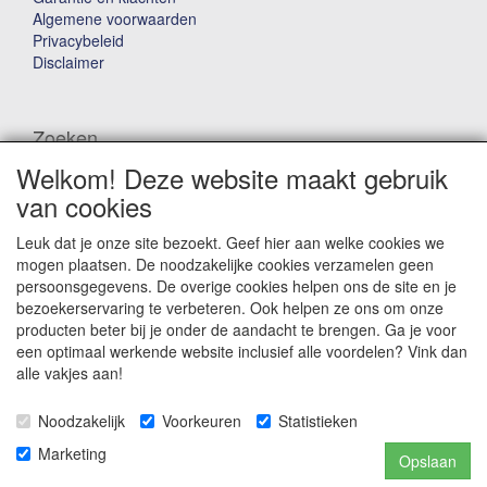
Algemene voorwaarden
Privacybeleid
Disclaimer
Zoeken
Welkom! Deze website maakt gebruik
Waar ben je naar op zoek?
van cookies
Leuk dat je onze site bezoekt. Geef hier aan welke cookies we
mogen plaatsen. De noodzakelijke cookies verzamelen geen
persoonsgegevens. De overige cookies helpen ons de site en je
bezoekerservaring te verbeteren. Ook helpen ze ons om onze
producten beter bij je onder de aandacht te brengen. Ga je voor
Winkelwagen
een optimaal werkende website inclusief alle voordelen? Vink dan
alle vakjes aan!
Uw winkelwagen is leeg
Noodzakelijk
Voorkeuren
Statistieken
Marketing
Opslaan