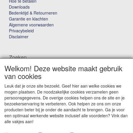
Hoe te betalen
Downloads
Bedenktijd & Retourneren
Garantie en klachten
Algemene voorwaarden
Privacybeleid
Disclaimer
Zoeken
Welkom! Deze website maakt gebruik
Waar ben je naar op zoek?
van cookies
Leuk dat je onze site bezoekt. Geef hier aan welke cookies we
mogen plaatsen. De noodzakelijke cookies verzamelen geen
persoonsgegevens. De overige cookies helpen ons de site en je
bezoekerservaring te verbeteren. Ook helpen ze ons om onze
producten beter bij je onder de aandacht te brengen. Ga je voor
Winkelwagen
een optimaal werkende website inclusief alle voordelen? Vink dan
alle vakjes aan!
Uw winkelwagen is leeg