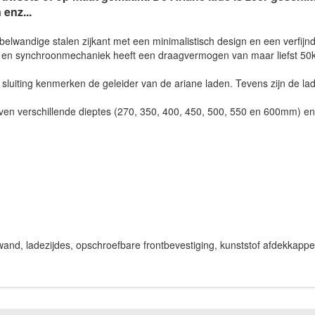
enz...
elwandige stalen zijkant met een minimalistisch design en een verfijnde
ng en synchroonmechaniek heeft een draagvermogen van maar liefst 50
ke sluiting kenmerken de geleider van de ariane laden. Tevens zijn de 
n verschillende dieptes (270, 350, 400, 450, 500, 550 en 600mm) en in 
rwand, ladezijdes, opschroefbare frontbevestiging, kunststof afdekkappen