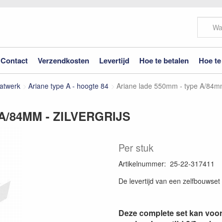
Contact
Verzendkosten
Levertijd
Hoe te betalen
Hoe te
aatwerk
Ariane type A - hoogte 84
Ariane lade 550mm - type A/84mm 
A/84MM - ZILVERGRIJS
Per stuk
Artikelnummer
:
25-22-317411
De levertijd van een zelfbouwset
Deze complete set kan voo