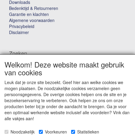
Downloads
Bedenktijd & Retourneren
Garantie en klachten
Algemene voorwaarden
Privacybeleid
Disclaimer
Zoeken
Welkom! Deze website maakt gebruik
Waar ben je naar op zoek?
van cookies
Leuk dat je onze site bezoekt. Geef hier aan welke cookies we
mogen plaatsen. De noodzakelijke cookies verzamelen geen
persoonsgegevens. De overige cookies helpen ons de site en je
bezoekerservaring te verbeteren. Ook helpen ze ons om onze
producten beter bij je onder de aandacht te brengen. Ga je voor
Winkelwagen
een optimaal werkende website inclusief alle voordelen? Vink dan
alle vakjes aan!
Uw winkelwagen is leeg
Noodzakelijk
Voorkeuren
Statistieken