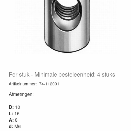
Per stuk
Minimale besteleenheid: 4 stuks
Artikelnummer
:
74-112001
Afmetingen:
D:
10
L:
16
A:
8
d:
M6