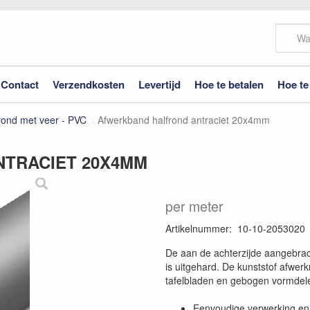
Contact
Verzendkosten
Levertijd
Hoe te betalen
Hoe te
rond met veer - PVC
Afwerkband halfrond antraciet 20x4mm
TRACIET 20X4MM
per meter
Artikelnummer
:
10-10-2053020
De aan de achterzijde aangebrach
is uitgehard. De kunststof afwer
tafelbladen en gebogen vormdel
Eenvoudige verwerking e