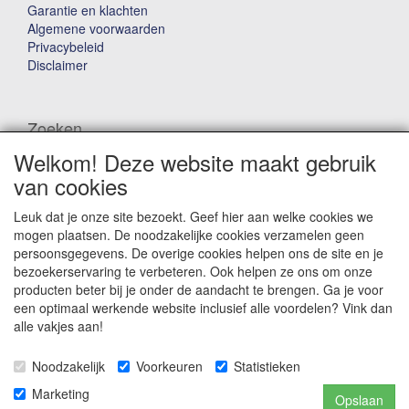
Garantie en klachten
Algemene voorwaarden
Privacybeleid
Disclaimer
Zoeken
Welkom! Deze website maakt gebruik
Waar ben je naar op zoek?
van cookies
Leuk dat je onze site bezoekt. Geef hier aan welke cookies we
mogen plaatsen. De noodzakelijke cookies verzamelen geen
persoonsgegevens. De overige cookies helpen ons de site en je
bezoekerservaring te verbeteren. Ook helpen ze ons om onze
producten beter bij je onder de aandacht te brengen. Ga je voor
Winkelwagen
een optimaal werkende website inclusief alle voordelen? Vink dan
alle vakjes aan!
Uw winkelwagen is leeg
Noodzakelijk
Voorkeuren
Statistieken
Marketing
Opslaan