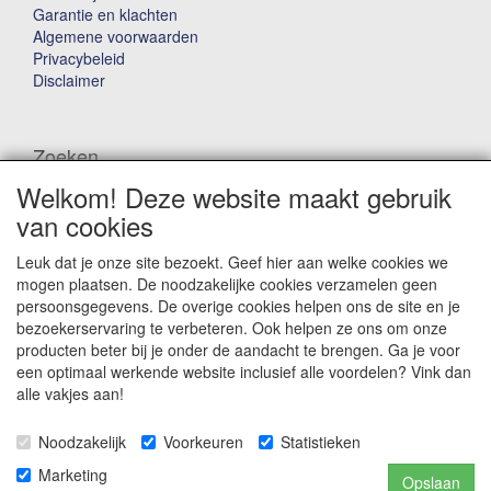
Garantie en klachten
Algemene voorwaarden
Privacybeleid
Disclaimer
Zoeken
Welkom! Deze website maakt gebruik
Waar ben je naar op zoek?
van cookies
Leuk dat je onze site bezoekt. Geef hier aan welke cookies we
mogen plaatsen. De noodzakelijke cookies verzamelen geen
persoonsgegevens. De overige cookies helpen ons de site en je
bezoekerservaring te verbeteren. Ook helpen ze ons om onze
producten beter bij je onder de aandacht te brengen. Ga je voor
Winkelwagen
een optimaal werkende website inclusief alle voordelen? Vink dan
alle vakjes aan!
Uw winkelwagen is leeg
Noodzakelijk
Voorkeuren
Statistieken
Marketing
Opslaan