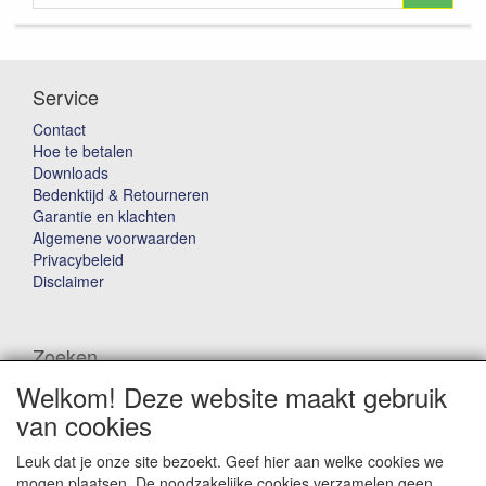
Service
Contact
Hoe te betalen
Downloads
Bedenktijd & Retourneren
Garantie en klachten
Algemene voorwaarden
Privacybeleid
Disclaimer
Zoeken
Welkom! Deze website maakt gebruik
Waar ben je naar op zoek?
van cookies
Leuk dat je onze site bezoekt. Geef hier aan welke cookies we
mogen plaatsen. De noodzakelijke cookies verzamelen geen